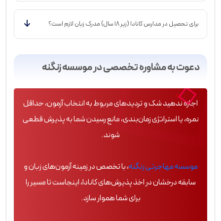
برای تحصیل در مدارس کانادا (زیر ۱۸ سال) مدرک زبان لازم است؟
دعوت به مشاوره تخصصی در موسسه زنگنه
اجازه ندهید شک و تردیدهای مربوط به انتخاب آزمون، حداقل
نمره، یا استراتژی زمان‌بندی، مانع رسیدن شما به پذیرش قطعی
شوند.
موسسه مهاجرتی زنگنه
، با تخصص در زمینه آزمون‌های زبان و
سابقه درخشان در اخذ پذیرش‌های کانادا، اینجاست تا مسیر را
برای شما هموار سازد.