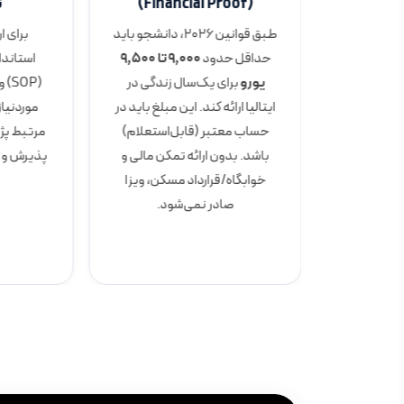
ی
(Financial Proof)
ت
گلیسی‌زبان:
طبق قوانین ۲۰۲۶، دانشجو باید
IEL تا 6.5 یا TOEFL iBT ≥
حداقل حدود
۹٬۰۰۰ تا ۹٬۵۰۰
استاندار
انشگاه‌های Politecnico di
یورو
برای یک‌سال زندگی در
(OP
Milan و Bologna نمره بالاتری
ایتالیا ارائه کند. این مبلغ باید در
موردنیا
 دوره‌های
حساب معتبر (قابل‌استعلام)
مرتبط پژ
ایتالیایی‌زبان نیز سطح B2
باشد. بدون ارائه تمکن مالی و
می است.
خوابگاه/قرارداد مسکن، ویزا
صادر نمی‌شود.