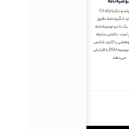
وصیه‌نامه
ارائه مدرک دیپلم +
برای ارشد و دکترا ارائه CV
پیش‌دانشگاهی یا کارشناسی
د، انگیزه‌نامه دقیق
(برای مقطع ارشد) همراه با
S) و یک تا دو توصیه‌نامه
ترجمه رسمی. مدارک باید دارای
ز است. داشتن سابقه
تأییدات قوه قضاییه، وزارت امور
وهشی یا کاری، شانس
خارجه و در نهایت تأیید سفارت
پذیرش و بورسیه DSU را افزایش
ایتالیا (Legalization) باشند.
می‌دهد.
برخی دانشگاه‌ها درخواست
Dichiarazione di Valore
یا
تأییدیه CIMEA دارند.
شرایط تحصیل در