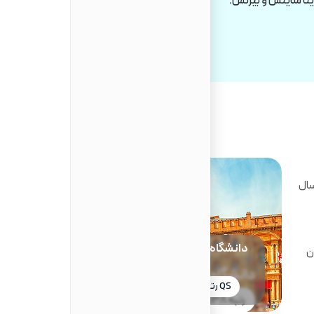
تا ساینس و بیزنس.
کاری پایدار، مسیر اخذ اقامت بلندم
سال
دانشگاه بولونیا (University of
های QS و THE نشان
Bologna)
QS رتبه ۱۱۲
THE رتبه ۱۳۹
QS رتبه ۱۲۳