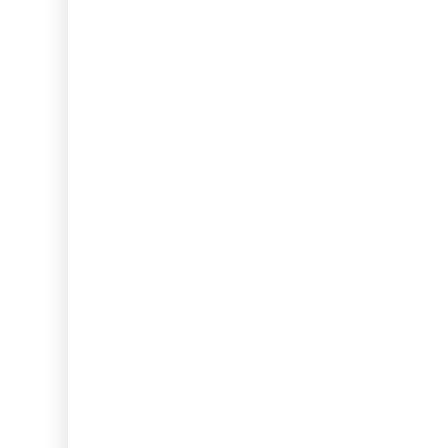
...
...