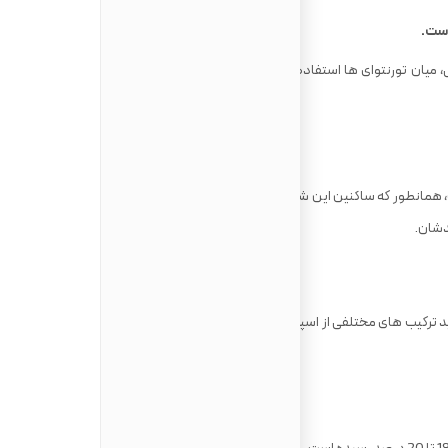
هرچند فرهنگ قرار گداشتن حضوری بسیار خوب است ولی، میان تورنتوای ها استفاده از اپلیکیشن های Bumble و Tinder رایج
ست، همانطور که ساکنین این شهر می گویند، اگر دوستتان به سمت مخالف
دشان.
نید ترکیب های مختلفی از اسپرسو و شیر را نوش جان کنید و خوردن قهوه