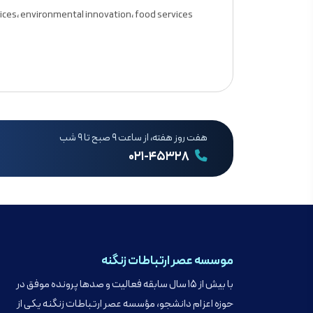
services، environmental innovation، food services و تو
هفت روز هفته، از ساعت ۹ صبح تا ۹ شب
۰۲۱-۴۵۳۲۸
موسسه عصر ارتباطات زنگنه
با بیش از ۱۵ سال سابقه فعالیت و صدها پرونده موفق در
حوزه اعزام دانشجو، مؤسسه عصر ارتباطات زنگنه یکی از