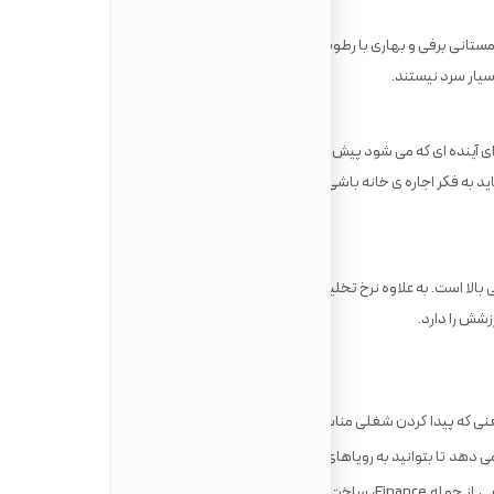
ستانی برفی و بهاری با رطوبت بالا. خبر خوب این است در مقایسه با
سیار سرد نیستند.
 آینده ای که می شود پیش بینی کرد. با در نظر گرفتن میانگین هزینه ی
خرید خانه در تورنتو که حدود 1.35 میلیون دلار است، شما باید به فکر اجاره ی خانه باشی، حداقل برای سال اولی که به Toronto می
 بالا است. به علاوه نرخ تخلیه خانه در تورنتو بسیار پایین است، به این
زشش را دارد.
نی که پیدا کردن شغلی مناسب و خوب راحت تر از چیزی است که فکر می
ی دهد تا بتوانید به رویاهای خود درباره ی زندگی کار و حرفه ایتان جامع
عمل بپوشانید زیرا در این شهر صنایعی بزرگ در زمینه هایی از جمله Finance، ساخت فیلم، آموزش، تکنولوزی و هوش مصنوعی