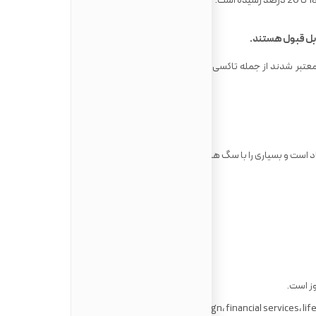
، معتبر شدند از جمله تاکسی ها. داشتن کارت های اعتباری زندگی شما را
است و بسیاری را با سگ هایشان در تورنتو می بینید.
صنایع برتر در تورنتو عبارتند از: تکنولوژی، design، financial services، life sciences، تحصیل، هنر، فشن، business