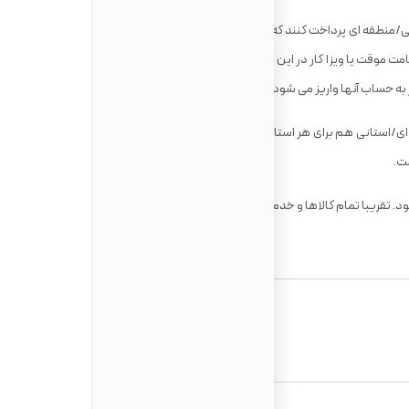
/منطقه ای پرداخت کنند که مقدار آن به حقوق آنها بستگی دارد. افرادی
امت موقت یا ویزا کار در این کشور حضور دارند، باید بر اساس حقوقی که
ر به حساب آنها واریز می شود، مالیات پرداخت کنند.
نرخ مالیات فدرال از ۱۵٪ تا ۳۳٪ متغیر است. مالیات منطقه ای/استانی هم برای هر استانی متفاوت است. جمع هر دو مالیات از ۴۸٪
ی شود. تقریبا تمام کالاها و خدمات ارائه شده شامل مالیات فدرال می شوند