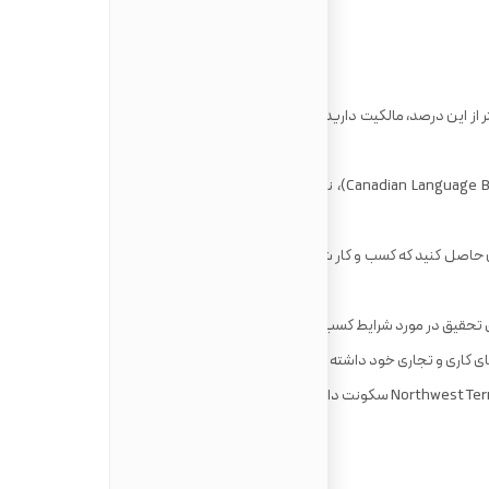
حداقل مالک یک سوم آن کسب و کار باشید یا اگر کمتر از این درصد، مالکیت دارید، باید حداقل 1،000،000 دلار کانادا
در تست سنجش سطح زبان در کانادا (Canadian Language Benchmark)، نمره‌ی سطح 5 را در زبان انگلیسی یا
 حاصل کنید که کسب و کار شما، رشد و پیشرفت را برای این منطقه
ی تحقیق در مورد شرایط کسب و کار خود باشید.
‌های کاری و تجاری خود داشته باشید.