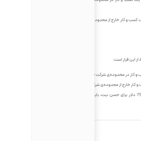
حداقل 150،000 دلار کانادا برای خرید یا راه‌اندازی یک کسب و کار خارج از محدوده‌ی شرکت‌ Yellowknife سرمایه‌گذاری
از این قرار است:
پس از آنکه پذیرش‌تان مورد تائید قرار گرفت، 75،000 دلار برای حسن نیت، باید در نزد وزارت صنعت، جهانگردی و