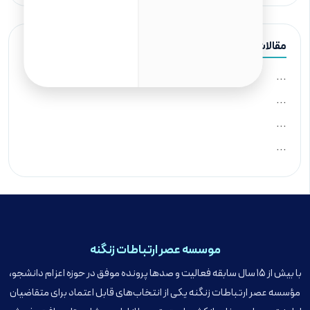
مقالات اخیر
...
...
...
...
موسسه عصر ارتباطات زنگنه
با بیش از ۱۵ سال سابقه فعالیت و صدها پرونده موفق در حوزه اعزام دانشجو،
مؤسسه عصر ارتباطات زنگنه یکی از انتخاب‌های قابل اعتماد برای متقاضیان