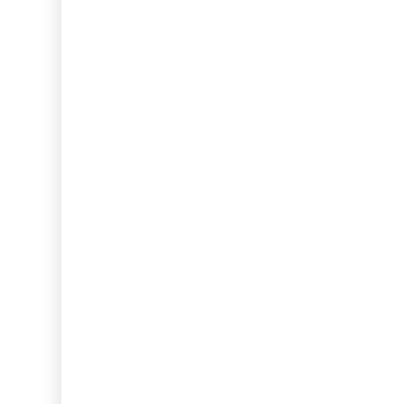
...
...