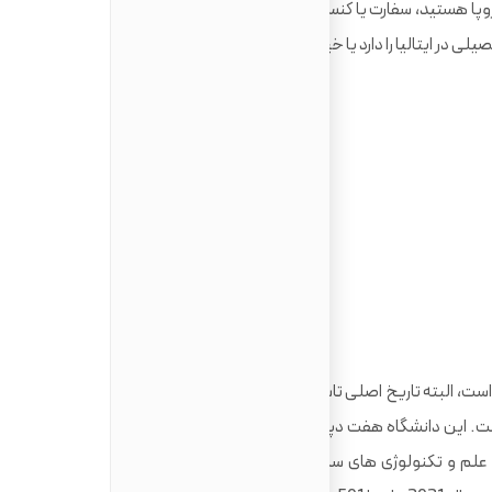
پا هستید، سفارت یا کنسولگری ایتالیا در کشور مادری‌تان، بررسی
 در ایتالیا را دارد یا خیر.
دانشگاه Insubria در سال 1998 میلادی تاسیس شده است، البته تاریخ اصلی تاسیس این دانشگاه به سال 1972 باز می
ت. این دانشگاه هفت دپارتمان دارد که عبارتند از: بیوتکنولوژی،
لم و تکنولوژی های سطح بالا، علوم کاربردی، علوم انسانی و