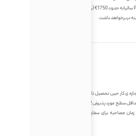
کمی پرهزینه تر است. در واقع شهریه دانشگاه Perugia سالیانه حدود 1750€ (یورو) می باشد و زندگی در شهر پروگیا نیز
ایتالیا برای تحصیل با داشتن بورسیه های مختلف و اجازه ی کار حین تحصیل تا 20 ساعت در هفته مقصدی محبوب در
دنیا است. برای تحصیل در رشته های انگلیسی زبان، حداقل سطح مورد پذیرش B2 است و برای رشته های ایتالیایی زبان،
ویزای