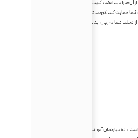
ن‌ها را باید امضاء کنید.
ما حمایت کند (ترجمه‌شده به زبان ایتالیایی).
از تسلط شما به زبان ایتالیایی باشد، همچون کارنامه‌ی یک
دانشگاه Trieste در سال 1924 میلادی تاسیس شده است و ده دپارتمان آموزشی دارد و در حال حاضر 16،400 دانشجو