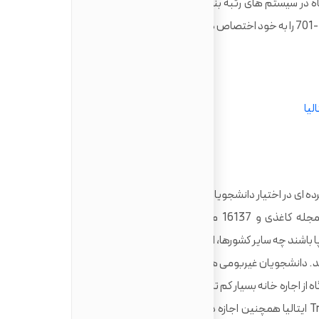
در این دانشگاه مشغول تحصیل هستند. این دانشگاه در سیستم های رتبه بندی تایمز و QS برای سال 2021 در میان
رفاهی گسترده ای در اختیار دانشجویان قرار داده است به عنوان مثال کتابخانه
این دانشگاه درحال حاضر 1809297 کتاب، 1615 مجله کاغذی و 16137 مجله کامپیوتری (E-magazines) دارد.
 باشند چه سایر کشورها، اجازه دارند همانند دانشجویان ایتالیایی
Triest ایتالیا استفاده کنند. دانشجویان غیربومی همچنین می توانند خوابگاه رزرو کنند که
ه از اجاره خانه بسیار کم تر است، نقش عمده ای در صرفه جویی در
هزینه ها خواهد داشت. دانشجویان دانشگاه Trieste ایتالیا همچنین اجازه دارند به صورت پاره وقت مشغول به کار