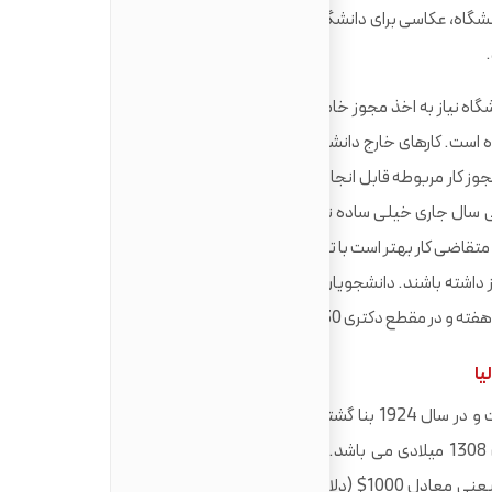
 و در فعالیت های پژوهشی اساتید، بخش IT دانشگاه، عکاسی برای دانشگاه و غیره فعالیت کنند و متناسب با نوع
اه نیاز به اخذ مجوز خاصی ندارد اگرچه درآمد این قبیل مشاغل
پاره وقت مقداری کمتر از کارهای خارج از محیط دانشگاه است. کارهای خارج دانشگاه نیز پس از گذشت 6 ماه الی 1 سال از
مجوز کار مربوطه قابل انجام است. البته باید توجه داشت که یافتن
طی سال جاری خیلی ساده نیست در واقع آمار بیکاری ایتالیا در سال
شجوی متقاضی کار بهتر است با توجه به عدم آشنایی بسیاری از کارفرمایان
ایتالیایی به زبان انگلیسی، تسلط به زبان ایتالیایی نیز داشته باشند. دانشجویان مقطع کارشناسی دانشگاه Trieste 10
اگرچه دانشگاه Trieste ایتالیا نسبتا تازه تاسیس است و در سال 1924 بنا گشته، دانشگاه Perugia یکی از کهن ترین
دانشگاه های ایتالیا و دنیا است که سال تاسیس آن 1308 میلادی می باشد. بررسی شد که متوسط شهریه سالیانه
دانشگاه Trieste ایتالیا سالیانه حدود 940€ (یورو) یعنی معادل 1000$ (دلار آمریکا) می باشد در حالی که Perugia