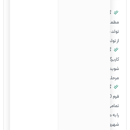
گام اول: بررسی وضعیت شهروندی فعلی
مطمئن شوید که در حال حاضر شهروند آمریکا نیستید. اگر از بدو
تولد شهروند آمریکا نیستید، یا تابعیت آمریکا را والدین شما پس
از تولد به طور خودکار کسب نکرده‌اید، به مرحله بعدی بروید.
گام دوم: بررسی واجد شرایط بودن
کاربرگ واجد شرایط بودن برای تابعیت را مرور کنید تا مطمئن
شوید که آیا واجد شرایط درخواست تابعیت هستید یا خیر. این
مرحله شامل بررسی دقیق تمامی الزامات ذکر شده در بالا است.
گام سوم و چهارم: آماده‌سازی و ارسال فرم N-400
فرم N-400 خود را برای برنامه دریافت تابعیت با دقت پر کنید.
تمامی اطلاعات باید صحیح و کامل باشند. پس از آماده‌سازی، فرم
را به همراه تمامی مدارک پشتیبان و هزینه لازم به اداره مهاجرت و
شهروندی آمریکا (USCIS) ارسال کنید. امکان ثبت آنلاین فرم N-