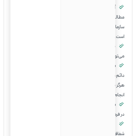
آمادگی برای آزمون:
آزمون زبان انگلیسی و مدنی نیازمند
مطالعه و آمادگی است. منابع رایگان بسیاری توسط USCIS و
سازمان‌های غیرانتفاعی برای کمک به متقاضیان فراهم شده
است.
صداقت در ارائه اطلاعات:
هرگونه اطلاعات غلط یا ناقص
می‌تواند منجر به رد درخواست و حتی عواقب قانونی شود.
سفرها:
سفرهای طولانی خارج از آمریکا در طول دوره اقامت
دائم می‌تواند بر واجد شرایط بودن شما برای تابعیت تأثیر بگذارد.
هرگز بدون مشورت با وکیل متخصص، سفرهای طولانی‌تر از ۶ ماه
انجام ندهید.
سابقه کیفری:
هرگونه سابقه کیفری، حتی موارد جزئی، باید
در فرم N-400 ذکر شود و می‌تواند بر تصمیم USCIS تأثیر بگذارد.
مالیات:
پرداخت به موقع مالیات و داشتن سابقه مالیاتی
شفاف از اهمیت بالایی برخوردار است و نشان‌دهنده حُسن اخلاق