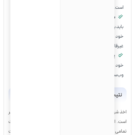
است.
شرایط کار حین تحصیل:
اگر قصد
تحصیل در آمریکا
دارید
باید بدانید که شرایط کار حین تحصیل (مانند F-1 OPT) به خودی
خود بر روی مسیر اخذ تابعیت تأثیری ندارد، اما هرگونه کار
غیرقانونی می‌تواند مشکل‌ساز باشد.
پیگیری وضعیت پرونده:
با استفاده از شماره رسید پرونده
خود می‌توانید وضعیت درخواستتان را به صورت آنلاین در
وب‌سایت USCIS پیگیری کنید.
نتیجه‌گیری
اخذ شهروندی آمریکا گامی بزرگ و سرنوشت‌ساز در زندگی یک مهاجر
است. این فرآیند نیازمند صبر، دقت و آمادگی کامل است. با رعایت
تمامی الزامات و تهیه مدارک دقیق، می‌توانید این مسیر را با موفقیت