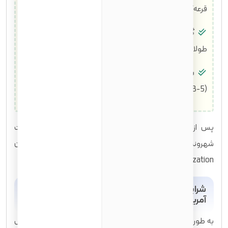
قرعه‌کشی سالانه برای افزایش تنوع جمعیت مهاجران.
گرین کارت اقامت طولانی مدت:
برای افرادی که به مدت
طولانی (حداقل ۱۰ سال) در آمریکا زندگی کرده‌اند.
سایر گرین کارت‌ها:
شامل موارد خاصی مانند سرمایه‌گذاری
(EB-5).
پس از دریافت گرین کارت، گام بعدی برای بسیاری، درخواست
شهروندی آمریکا از طریق فرایند اعطای تابعیت یا همان
Naturalization است.
شرایط اصلی و الزامات کلی متقاضیان شهروندی
آمریکا
به طور کلی، برای درخواست Naturalization، اکثر افراد باید حداقل