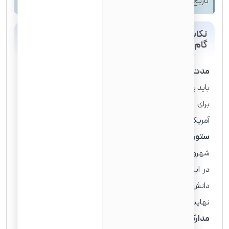
تاریخ بروز‌ رسانی: 17 تیر 1404
نکات کلیدی درخواست شهروندی آمریکا: راهنمای
گام به گام
مدت زمان انتظار برای درخواست ⏳:
بیشتر دارندگان گرین کارت
باید پنج سال پس از دریافت گرین کارت خود صبر کنند تا بتوانند
برای شهروندی اقدام کنند. البته، اگر همسر یک شهروند
آمریکایی هستید، این مدت به سه سال کاهش می‌یابد.
ستون‌های اصلی قانون تابعیت آمریکا 🏛️:
صلاحیت شما برای
شهروندی بر اساس اقامت مستمر در آمریکا، حضور فیزیکی کافی
در این کشور، داشتن حُسن اخلاق، تسلط بر زبان انگلیسی و
دانش اولیه در مورد تاریخ و دولت آمریکا (آزمون مدنی)، و در
نهایت، وفاداری به قانون اساسی ایالات متحده سنجیده می‌شود.
مدارک ضروری برای درخواست 📄:
برای شروع فرآیند، باید فرم