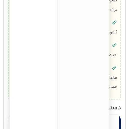
خانواده نزدیک خود (همسر، فرزندان، والدین، خواهر و برادر)
برای مهاجرت به آمریکا درخواست دهید.
محافظت در برابر اخراج:
شهروندان آمریکایی نمی‌توانند از
کشور اخراج شوند.
خدمت هیئت منصفه:
یکی از مسئولیت‌های شهروندان،
خدمت در هیئت منصفه در دادگاه است.
پرداخت مالیات:
تمامی شهروندان موظف به پرداخت
مالیات بر درآمد و سایر مالیات‌های فدرال، ایالتی و محلی
هستند.
دسترسی به خدمات عمومی: