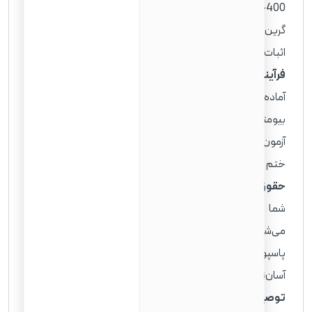
N-400 (درخواست تابعیت) را تکمیل کنید. همچنین به کپی
گرین کارت، مدارک شناسایی، و اسنادی که اقامت و سوابق شما را
اثبات می‌کنند، نیاز خواهید داشت.
فرآیند گام به گام تا شهروندی 🗺️:
مسیر اخذ شهروندی از
آماده‌سازی دقیق فرم‌ها شروع می‌شود و سپس به قرار ملاقات
بیومتریک (انگشت‌نگاری)، مصاحبه رسمی با افسر مهاجرت،
آزمون‌های زبان و مدنی و در نهایت، مراسم ادای سوگند وفاداری
ختم می‌شود.
حقوق و مزایای شهروند شدن 🇺🇸:
پس از دریافت شهروندی،
شما از تمام حقوق کامل یک شهروند آمریکایی برخوردار
می‌شوید. این حقوق شامل حق رأی دادن و امکان دریافت
پاسپورت قدرتمند آمریکا است که سفر به بسیاری از کشورها را
آسان‌تر می‌کند.
توصیه‌های ویژه برای ایرانیان 💡:
اگر شما یک ایرانی هستید،