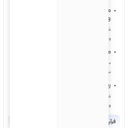
مدارک سوابق کیفری (در صورت
وجود)
شامل گزارش‌های پلیس، احکام دادگاه
و گواهی عدم سوء پیشینه می‌باشد.
مدارک اثبات تمکن مالی
دارایی‌های غیرنقدی و سابقه مالیاتی معتبر
نشان‌دهنده ثبات و حسن اخلاق متقاضی است.
رسید پرداخت هزینه درخواست
شامل هزینه فرم N-400 و خدمات بیومتریک
و سایر هزینه‌های احتمالی مانند مشاوره حقوقی.
فرآیند گام به گام درخواست شهروندی آمریکا