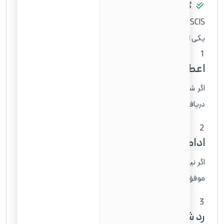
گام هفتم: دریافت نتیجه درخواست
USCIS تصمیم خود را به شما ارسال می‌کند. این تصمیم می‌تواند
یکی از سه حالت زیر باشد:
1
اعطا می‌شود
اگر شواهد موجود در سوابق شما نشان دهد که واجد شرایط
دریافت تابعیت هستید، USCIS فرم N-400 شما را تأیید می‌کند.
2
ادامه (Continuation)
اگر نیاز به ارائه شواهد یا مستندات اضافی باشد، یا در آزمون‌ها
موفق نشوید، فرصت اصلاح داده می‌شود.
3
رد شده است