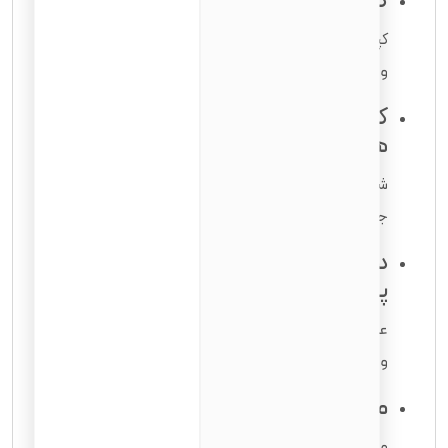
کپی کارت اقامت دائم (گرین کارت)
کپی هر دو روی کارت مورد نیاز است
و باید خوانا و معتبر باشد.
کپی شناسنامه، گذرنامه و مدارک
هویتی
شامل صفحات دارای ویزا و مهر ورود/خروج
جهت اثبات هویت و سابقه سفر.
دو قطعه عکس رنگی در اندازه
پاسپورت
عکس‌ها باید جدید باشند
و الزامات USCIS را رعایت کنند.
مدارک وضعیت تأهل و فرزندان
مانند سند ازدواج، طلاق، گواهی تولد فرزندان