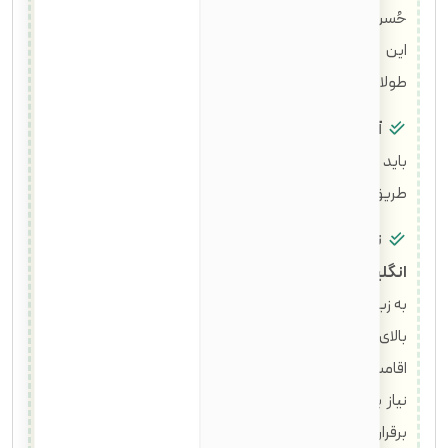
حُسن اخلاق برخوردار بوده و مرتکب جرایم خاصی نشده باشد.
این شامل عدم ارتکاب جرائم سنگین، عدم سابقه زندان
طولانی‌مدت و پرداخت مالیات می‌شود.
آگاهی از تاریخ و دولت آمریکا (آزمون مدنی):
متقاضی
باید دانش پایه در مورد تاریخ، اصول و ساختار دولت آمریکا را از
طریق آزمون مدنی (Civics Test) نشان دهد.
توانایی خواندن، نوشتن و صحبت کردن به زبان
انگلیسی:
متقاضی باید قادر به خواندن، نوشتن و صحبت کردن
به زبان انگلیسی باشد. معافیت‌هایی برای افراد مسن (معمولاً
بالای ۵۰ سال با ۲۰ سال اقامت دائم، یا بالای ۵۵ سال با ۱۵ سال
اقامت دائم) و افرادی با ناتوانی‌های پزشکی خاص وجود دارد.
نیاز یا عدم نیاز به مدرک زبان رسمی وجود ندارد، اما توانایی
برقراری ارتباط در مصاحبه و قبولی در آزمون زبان کتبی و شفاهی