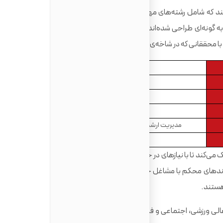
می‌کند که شامل رشته‌های مهندسی، طراحی، علوم، مدیریت، علوم
‌ گونه‌ای طراحی شده‌اند که چالش‌های فکری را با دنیای واقعی
ا محققانی که در شاخه‌‌ی خود پیشرو هستند، ارتباط برقرار سازند.
9
Bath, England
1966
21.9%
مدیریت ارشد بازرگانی، مهندسی، علوم انسانی
15200-9000 پوند
 می‌کند تا با نیازهای در حال افزایش کارفرمایان، خود را هماهنگ
 پیوندهای محکم با مشاغل خصوصی، مشارکت‌ها و بخش دولتی، از
 هستند.
ی ورزشی، اجتماعی و فرهنگی را در اختیار دانشجویان خود قرار