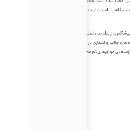
چارچوب تعالی آموزشی، به این دانشگاه، درجه‌ی طلایی اعطاء شده است. مجله‌ی تایمز در سال 2012، دانشگاه باث را
'دانشگاه سال' و در سال 2014، آن را 'بهترین پردیس دانشگاهی' نامید و در دانشگاه‌های زیر 50 سال، دانشگاه باث، در
87% از تحقیقات انجام شده در دانشگاه باث، در دنیا پیشگام یا از نظر بین‌ المللی بسیار عالی شناخته شده است (REF
ه‌های جالب و ابتکاری در تمامی رشته‌‌ها، از جمله تولید داروهای
توسعه‌ی موتورهای کم‌ مصرف و تحقیقات در مورد فقر کودکان قرار