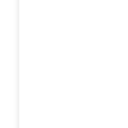
...
...