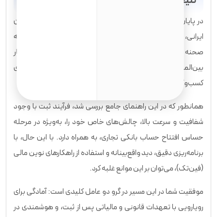
نتیجه‌گیری
در پایان، ثبت یک شرکت در انگلستان برای کارآفرینان و متخصصان
ایرانی، فراتر از یک اقدام اداری صرف، یک گام استراتژیک برای ورود به
صحنه تجارت جهانی است. این مسیر، دروازه‌ای به سوی اعتبار
بین‌المللی، بازارهای جدید و فرصت‌های مالی گسترده‌تر را به روی
کسب‌وکار شما باز می‌کند.
همانطور که در این راهنمای جامع بررسی شد، فرآیند ثبت با وجود
شفافیت و سرعت بالا، چالش‌های خاص خود را، به‌ویژه در مرحله
حساس افتتاح حساب بانکی تجاری، به همراه دارد. با این حال، با
برنامه‌ریزی دقیق، دید واقع‌بینانه و استفاده از راهکارهای نوین مالی
(فین‌تک)، می‌توان بر این موانع غلبه کرد.
موفقیت شما در این مسیر در گرو دو عامل کلیدی است: آمادگی برای
رویارویی با تعهدات قانونی و مالیاتی پس از ثبت، و هوشمندی در