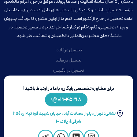
با بیش از ۱۵ سال سابقه فعالیت و صدها پرونده موفق در حوزه اعزام دانشجو،
مؤسسه عصر ارتباطات زنگنه یکی از انتخاب‌های قابل اعتماد برای متقاضیان
ادامه تحصیل در خارج از کشور است. تیم ما از اولین مشاوره تا دریافت پذیرش
و ویزای تحصیلی، گام‌به‌گام در کنار شما خواهد بود تا مسیر تحصیل در
دانشگاه‌های معتبر بین‌المللی با اطمینان و شفافیت طی شود.
تحصیل در کانادا
تحصیل در هلند
تحصیل در انگلیس
برای مشاوره تخصصی رایگان، با ما در ارتباط باشید!
۴۵۳۲۸-۰۲۱
نشانی: تهران، بلوار سعادت آباد، خیابان شهید قره تپه ای (۲۵
شرقی)، پلاک ۱۰