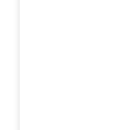
...
...