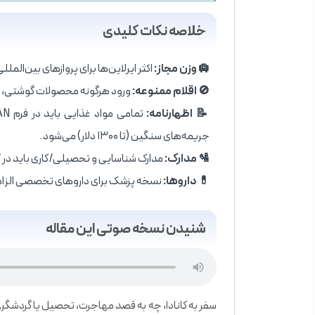
خلاصه نکات کلیدی
🛄 وزن مجاز:
اکثر ایرلاین‌ها برای پروازهای بین‌المللی به کانادا، ۲ چمدان ۲۳ کیلوگرمی
🚫 اقلام ممنوعه:
ورود هرگونه محصولات گوشتی، لبنی
📝 اظهارنامه:
جریمه‌های سنگین (تا ۱۳۰۰ دلار) می‌شود.
🛂 مدارک:
مدارک شناسایی و تحصیلی/کاری باید در کیف دستی (Carry-on) باشند،
💊 داروها:
نسخه پزشک برای داروهای تخصصی الزامی 
شنیدن نسخه صوتی این مقاله
سفر به کانادا، چه به قصد مهاجرت، تحصیل یا گردشگری،