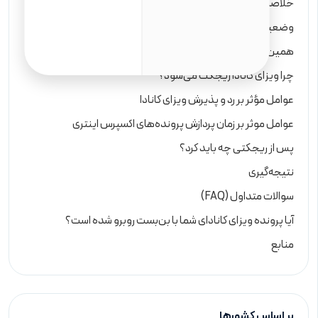
خلاصه نکات کلیدی رد و پذیرش ویزای کانادا
وضعیت ویزای کانادا برای ایرانیان در سال ۲۰۲۵
همین الان مشاوره بگیر!
چرا ویزای کانادا ریجکت می‌شود؟
عوامل مؤثر بر رد و پذیرش ویزای کانادا
عوامل موثر بر زمان پردازش پرونده‌های اکسپرس اینتری
پس از ریجکتی چه باید کرد؟
نتیجه‌گیری
سوالات متداول (FAQ)
آیا پرونده ویزای کانادای شما با بن‌بست روبرو شده است؟
منابع
بر اساس کشورها