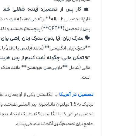
💼
کار پس از تحصیل: آینده شغلی شما پ
فارغ‌التحصیلی ۲ ساله** ارائه می‌دهد
پس از تحصیل (**OPT**) پیچیده‌تر هستند و اغلب نیاز به حمایت کارفرما دارند.
🗣️
مدرک زبان: آیا بدون مدرک زبان راهی برا
**مدرک زبان انگلیسی** (مانند آیلتس یا تافل) با 
💸
تمکن مالی: چگونه ثابت کنیم از پس هزینه‌
مالی (شامل **دارایی‌های غیرنقدی** مانند ملک یا
است.
تحصیل در آمریکا
یا انگلستان یکی از آرزوهای دانش
نزدیک به 1.5 میلیون دانشجوی بین‌المللی هست
تحصیل در آمریکا یا انگلستان؟ کدام یک انتخاب بهتر
جامع برای تصمیم‌گیری آگاهانه شما می‌پردازد.