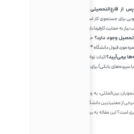
س از فارغ‌التحصیلی کجاست؟
**انگلستان** **ویزای
 که فرصت خوبی برای جستجوی کار است. در **آمریکا**، مسیرهای شغلی
ی تحصیل وجود دارد؟
خیر، برای تحصیل در هر دو کشور، ارائه
نمره مورد قبول دانشگاه **الزامی** است.
ها برمی‌آیید؟
اثبات توانایی پوشش هزینه‌ها از طریق مدارک
 سپرده‌های بانکی) برای اخذ ویزا در هر دو کشور **ضروری**
جویان بین‌المللی، به ویژه ایرانیان است. این دو کشور میزبان
ند و برخی از معتبرترین دانشگاه‌های جهان را در خود جای داده‌اند. اما
ی است؟ این مقاله به بررسی تفاوت‌های کلیدی و ارائه راهنمایی