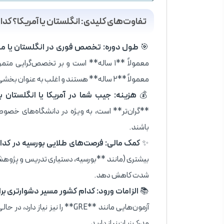
تفاوت‌های کلیدی: انگلستان یا آمریکا؟ کد
🎯
طول دوره: تخصص فوری در انگلستان یا مسیر
معمولاً **۱ ساله** است و بر تخصص‌گرایی 
معمولاً **۲ ساله** هستند و اغلب به عنوان بخشی از یک برنامه گسترده‌تر دکترا طراحی شده‌اند.
💰
هزینه: جیب شما در آمریکا یا انگلستان 
**گران‌تر** است، به ویژه در دانشگاه‌های خصو
باشند.
✨
کمک مالی: فرصت‌های طلایی بورسیه در کد
بیشتری (مانند **بورسیه، دستیاری تدریس و پژوهش**) 
شدت کاهش دهد.
📚
الزامات ورود: کدام کشور مسیر دشوارتری بر
آزمون‌هایی مانند **GRE** را نی
مدرک زبان نیاز دارید.