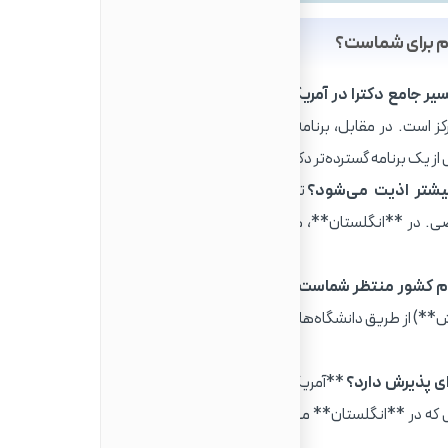
ام برای شماست؟
 جامع دکترا در آمریکا؟
کارشناسی ارشد در **انگلستان**
متمرکز است. در مقابل، برنامه‌های کارشناسی ارشد در **آمریکا**
بیشتر اذیت می‌شود؟
تحصیل در **آمریکا** به طور کلی
صی. در **انگلستان**، هزینه‌ها ممکن است کمی متعادل‌تر
ام کشور منتظر شماست؟
**آمریکا** فرصت‌های کمک مالی
از طریق دانشگاه‌ها ارائه می‌دهد که می‌تواند بار مالی را به
ای پذیرش دارد؟
**آمریکا** علاوه بر مدرک لیسانس، معمولاً
ز نیاز دارد، در حالی که در **انگلستان** معمولاً فقط به مدرک لیسانس خوب و