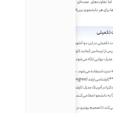
ما تفاوت‌های عمده‌ای در ساختار، هزینه‌ها، شرایط پذیرش و
ها برای هر دانشجوی بین‌المللی ضروری است. بیایید با جزئیات به
 تکمیلی
ت تکمیلی در این دو کشور، اولین گام است. در **انگلستان**،
وره‌های تحصیلی پس از لیسانس (مانند کارشناسی ارشد و دکترا) اطلاق می‌شود. این
درک نهایی ارائه می‌شوند.
در **ایالات متحده**، اصطلاح 'Postgraduate' به ندرت استفاده می‌شود. در **آمریکا**، برنامه‌های تحصیلات
تکمیلی (**Graduate Programs**) شامل مقاطع **کارشناسی ارشد (Master's Degree)** و **دکترا (PhD)**
ترا در آمریکا، مدرک کارشناسی ارشد را به عنوان بخشی از دوره
‌کند تا تصمیم بهتری در مواجه با
انتخاب آمریکا برای تحصیل
و