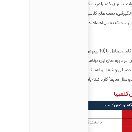
ن توانمندیهای خود را در تشخیص ارزشهای اخلاقی کسب و کار افزایش
 انگیزشی، بحث های کلاسی انرژی بخش، مطالعات موردی جدید و
ی است که به این اهداف مهم دست می یابد.
گذراندن دورۀ چهار ساله یا سه ساله همراه با پنج دورۀ کامل معادل با (10 نیم دوره در سطح سال دوم یا بالاتر؛ حداقل 6
ش در دوره های این برنامه استفاده نشده باشد). بیانیه تحصیلی
لاصه ای از سوابق تحصیلی و شغلی، اهداف تحصیلی و شغلی، نقاط قوت و ضعف
و سال سابقۀ کار داشته باشند.
اه بریتیش کلمبیا
بریتیش کلمبیا
دانشکدۀ بازرگانی و مدیریت کسب و کار
کارشناسی ارشد