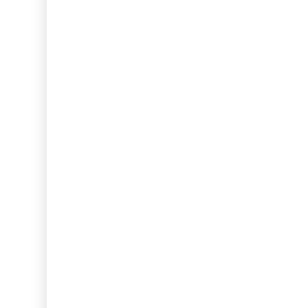
...
...