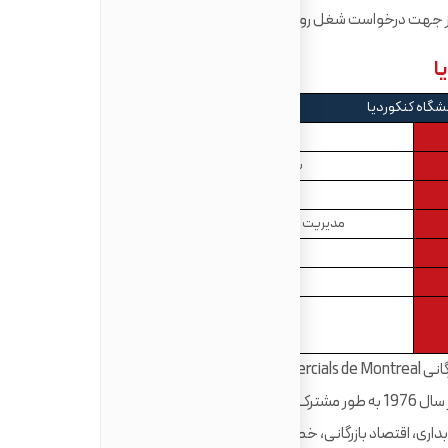
از جهت درخواست شغل رویایی خود را در دست دارید.
شگاه کنکوردیا
دانشگاه کنکوردیا
بازرگانی John Molson
دکترا
مدیریت بازرگانی، مدیریت دوره عمومی
5 سال
$21,344
تافل: 95
آیلتس: 7
دانشگاه بازرگانی John Malson با همکاری دانشگاه بازرگانی Ecole des Hautes Etudes Commercials de Montreal،
دانشگاه McGill و دانشگاه du Quebec a Montreal، از سال 1976 به طور مشترک اقدام به اعطای مدرک دکترا در رشته ی
ی، اقتصاد بازرگانی، خط مشی و استراتژی بازرگانی، امور مالی،