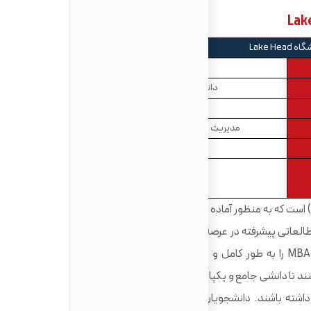
Lake Head
Lake Head
دانشکدۀ مدیریت بازرگانی
کارشناسی ارشد
مدیریت بازرگانی، مدیریت، دورۀ عمومی
1 سال
GRE: حداقل 300
GMAT: حداقل 500
12 ماهه (3 ترم، تمام وقت) است که به منظور آماده سازی دانشجویان برای موفقیت در انواع
مختلفی از مشاغل مدیریتی طراحی شده است. با مطالعاتی پیشرفته در عرصۀ مدیریت، در دورۀ 16 ماه(4ترم و تمام
وقت)، دانشجویان را قادر می سازد تا مبنای اصلی MBA را به طور کامل و طی سری دوره های تخصصی و جامع
 تا دانشی جامع و یکپارچه در زمینۀ بازرگانی، عملکرد مدیریت و
اشته باشند. دانشجویان مهارت های تحلیلی، تصمیم گیری و