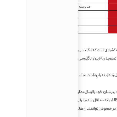
مدیریت بازرگانی، مدیریت، دورۀ عمومی
16 ماه
$90,056
76
 و کشوری است که انگلیسی زبان اصلی آموزش آنجا نیست،
صیل به زبان انگلیسی را نیز ارائه دهند تا پیشنهاد
کلیه متقاضیان باید فرم درخواست آنلاین را تکمیل و هزینه را پرداخت نمایند تا درخواستشان از UBC مورد
یرستان خود را ارسال نمایند.
برای درخواست دوره های تحصیلات تکمیلی در UBC، ارائه حداقل سه معرفی نامه الزامی هست. این نامه ها
رشاتی در خصوص توانمندی های علمی و صلاحیت های شما را