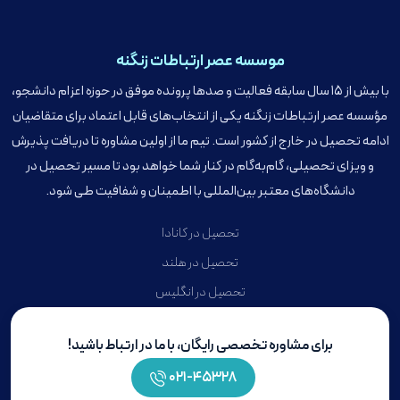
موسسه عصر ارتباطات زنگنه
با بیش از ۱۵ سال سابقه فعالیت و صدها پرونده موفق در حوزه اعزام دانشجو،
مؤسسه عصر ارتباطات زنگنه یکی از انتخاب‌های قابل اعتماد برای متقاضیان
ادامه تحصیل در خارج از کشور است. تیم ما از اولین مشاوره تا دریافت پذیرش
و ویزای تحصیلی، گام‌به‌گام در کنار شما خواهد بود تا مسیر تحصیل در
دانشگاه‌های معتبر بین‌المللی با اطمینان و شفافیت طی شود.
تحصیل در کانادا
تحصیل در هلند
تحصیل در انگلیس
برای مشاوره تخصصی رایگان، با ما در ارتباط باشید!
۴۵۳۲۸-۰۲۱