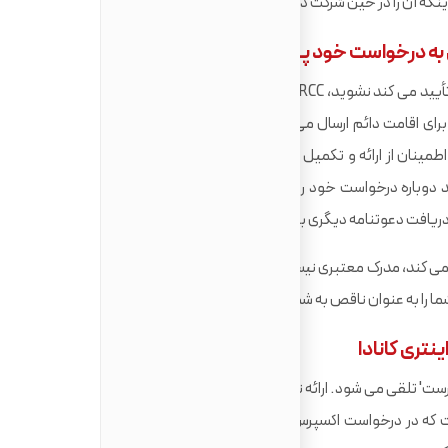
 یا اینکه آن را در حین شرکت در مطالعات تمام وقت انجام داده اید.
ای به درخواست خود پیوست نکنم؟
اگر موفق به ارائه توصیه نامه ای که سوابق کاری شما را تأیید می کند نشوید، IRCC ممکن است درخواست شما را به عنوان
رای اقامت دائم ارسال می کنید، بررسی کامل بودن آن انجام می
ینان از ارائه و تکمیل مدارک پشتیبان اقدام می کند. اگر افسر
ید دوباره درخواست خود را ارسال کنید. هنگام درخواست از طریق
 دعوتنامه دیگری برای درخواست (ITA) باشد.
د می کند، مدرک معتبری نیست. اگر یک سوگندنامه شخصی به جای
نتری کانادا
نادرست' تلقی می شود. ارائه نادرست یک اتهام جدی است و می تواند
ت که در درخواست اکسپرس انتری خود صادق و صریح باشید تا از