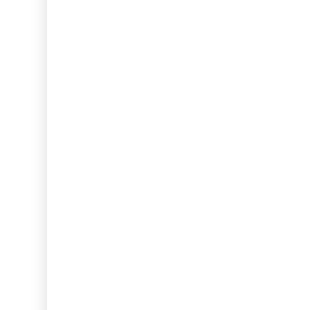
...
...