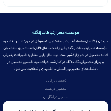
موسسه عصر ارتباطات زنگنه
با بیش از ۱۵ سال سابقه فعالیت و صدها پرونده موفق در حوزه اعزام دانشجو،
مؤسسه عصر ارتباطات زنگنه یکی از انتخاب‌های قابل اعتماد برای متقاضیان
ادامه تحصیل در خارج از کشور است. تیم ما از اولین مشاوره تا دریافت پذیرش
و ویزای تحصیلی، گام‌به‌گام در کنار شما خواهد بود تا مسیر تحصیل در
دانشگاه‌های معتبر بین‌المللی با اطمینان و شفافیت طی شود.
تحصیل در کانادا
تحصیل در هلند
تحصیل در انگلیس