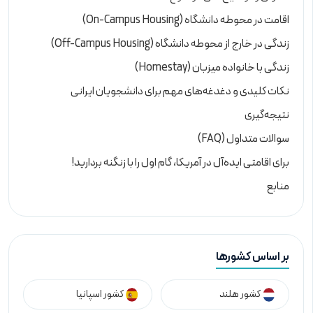
اقامت در محوطه دانشگاه (On-Campus Housing)
زندگی در خارج از محوطه دانشگاه (Off-Campus Housing)
زندگی با خانواده میزبان (Homestay)
نکات کلیدی و دغدغه‌های مهم برای دانشجویان ایرانی
نتیجه‌گیری
سوالات متداول (FAQ)
برای اقامتی ایده‌آل در آمریکا، گام اول را با زنگنه بردارید!
منابع
بر اساس کشورها
کشور هلند
کشور اسپانیا