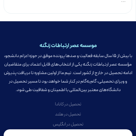
...
موسسه عصر ارتباطات زنگنه
با بیش از ۱۵ سال سابقه فعالیت و صدها پرونده موفق در حوزه اعزام دانشجو،
مؤسسه عصر ارتباطات زنگنه یکی از انتخاب‌های قابل اعتماد برای متقاضیان
ادامه تحصیل در خارج از کشور است. تیم ما از اولین مشاوره تا دریافت پذیرش
و ویزای تحصیلی، گام‌به‌گام در کنار شما خواهد بود تا مسیر تحصیل در
دانشگاه‌های معتبر بین‌المللی با اطمینان و شفافیت طی شود.
تحصیل در کانادا
تحصیل در هلند
تحصیل در انگلیس