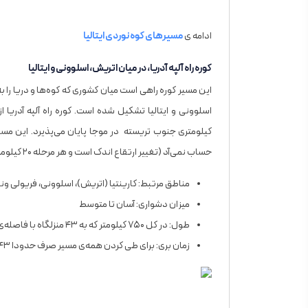
ادامه ی
مسیرهای
کوه نوردی ایتالیا
کوره‌ راه آلپه آدریا، در میان اتریش، اسلوونی و ایتالیا
اسلوونی و ایتالیا تشکیل شده است. کوره‌ راه آلپه آدریا 
کیلومتری جنوب تریسته در موجا پایان می‌پذیرد. این مسیر
حساب نمی‌آد (تغییر ارتقاع اندک است و هر مرحله ۲۰ کیلومتر طول دارد).
مناطق مرتبط: کارینتیا (اتریش)، اسلوونی، فریولی ونی
میزان دشواری: آسان تا متوسط
طول: در کل ۷۵۰ کیلومتر که به ۴۳ منزلگاه با فاصله‌ی ۲۰ کیلومتر تقسیم شده است
زمان ‌بری: برای طی کردن همه‌ی مسیر صرف حدودا ۴۳ روز لازم است