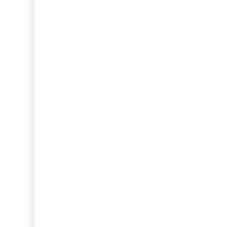
...
...