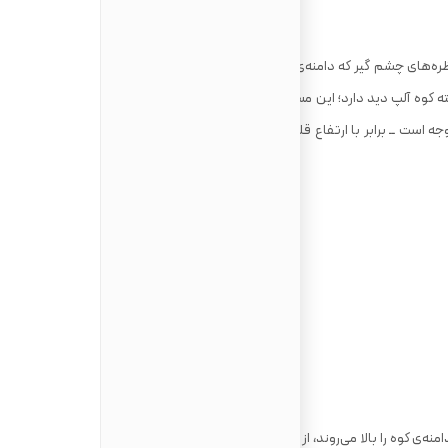
‌های چشم‌ گیر که دامنه‌ی جلویی گران پارادیزو، میان دره‌ی آئوستا و
رشته ‌کوه آلپ دید دارد؛ این مسیر همچین در مسیر حرکت بزهای کوهی و
پازن‌ها قرار گرفته است. تغییر ارتفاع در طی مسیر قابل ‌توجه است ــ برابر با ارتفاع قله‌ی گرا ‌پارادیزو (۴۰۶۱ متر) ــ و طی کردن آن
‌ی کوه را بالا می‌روند، از یک سکونت ‌گاه کوهستانی به سکونت‌ گاه