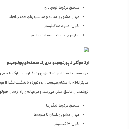
مناطق مرتبط: لومبادی
میزان دشواری:ساده و مناسب برای همه‌ی افراد
طول: حدود ده کیلومتر
زمان‌بری: حدود سه ساعت و نیم
از کاموگلی تا پورتوفینو، در پارک منطفه‌ای پورتوفینو
این مسیر با سرتاسر دماغه‌ی پورتوفینو، در پارک طبیعی م
مدیترانه‌ای به مشام می‌رسد. این کوره ‌راه شگفت‌انگیز از رو
ثروتمندانِ عاشق سفر، می‌رسد، و در میانه‌ی راه از سان فر
مناطق مرتبط: لیگوریا
میزان دشواری:آسان تا متوسط
طول: ۱۳ کیلموتر