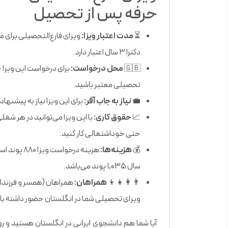
حرفه پس از تحصیل
⏳
مدت اعتبار ویزا:
دکترا ۳ سال اعتبار دارد.
🇬🇧
محل درخواست:
برای درخواست این ویزا حت
تحصیلی معتبر باشید.
💼
نیاز به جاب آفر:
برای این ویزا نیاز به پیشنها
📈
حقوق کاری:
با این ویزا می‌توانید در هر شغل
حتی خوداشتغالی کار کنید.
💰
هزینه‌ها:
سال ۱,۰۳۵ پوند می‌باشد.
👨‍👩‍👧‍👦
همراهان:
همراهان (همسر و فرزندان)
ویزای تحصیلی شما در انگلستان حضور داشته با
آیا شما هم دانشجوی ایرانی در انگلستان هستید و رویا