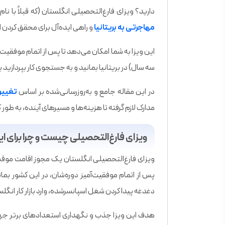
دارید؟ ویزای فارغ‌التحصیلی انگلستان (که قبلاً با نام Post-Study Work یا PSW شناخته می‌شد) یکی از
مهاجرتی به بریتانیا
و راهی ایده‌آل برای محقق کردن 
این ویزا به شما امکان می‌دهد تا پس از اتمام موفقیت
سه سال) در بریتانیا بمانید و به جستجوی کار بپردازید 
در این مقاله جامع و به‌روزرسانی‌شده بر اساس
تغییرا
مدارک لازم گرفته تا هزینه‌ها و مسیرهای آینده، به طور
ویزای فارغ‌التحصیلی چیست و چرا برای ا
ویزای فارغ‌التحصیلی انگلستان یک مجوز اقامت موقت
پس از اتمام موفقیت‌آمیز دوره‌شان، در این کشور بمان
دغدغه پیدا کردن شغل اسپانسرشده، وارد بازار کار انگ
هدف این ویزا جذب و نگهداری استعدادهای برتر جهان