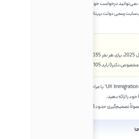
د، نمی‌توانید درخواست خود را ثبت کنید.
ی دولت بریتانیا (gov.uk) تکمیل کنید.
هزینه بیمه درمانی (IHS): این هزینه برای سال 2025، برای هر نفر 1,035 پوند در سال است. برای ویزای دو
از طریق اپلیکیشن 'UK Immigration: ID Check' یا مراجعه به مرکز UKVCAS، هویت خود را
ود را ارائه دهید.
م‌گیری حدود 8 هفته طول می‌کشد.
ی