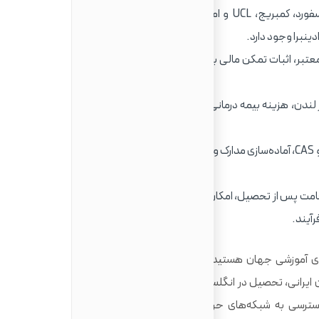
دانشگاه‌های انگلستان مانند آکسفورد، کمبریج، UCL و امپریال کالج محبوب ایرانیان هستند،
نبرا وجود دارد.
دانشگاه معتبر، اثبات تمکن مالی برای شهریه و هزینه زندگی، ارائه مدرک
شهریه، هزینه‌های زندگی به ویژه در لندن، هزینه بیمه درمانی (IHS) و هزینه ویزا باید مد نظر قرار
انتخاب دانشگاه، دریافت پذیرش و CAS، آماده‌سازی مدارک ویزا، تکمیل درخواست آنلاین و پرداخت
Graduate R فرصت اقامت پس از تحصیل، امکان کار دانشجویی برای پوشش بخشی از
آیند.
های آموزشی جهان هستید،
انگلستان
با دانشگاه‌های تاریخی و
ایرانی، تحصیل در انگلستان نه تنها یک تجربه آکادمیک سطح
دسترسی به شبکه‌های حرفه‌ای بین‌المللی است. اما این مسیر،