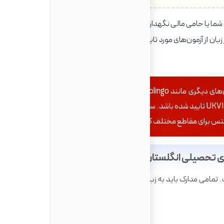
ارائه مدرک معتبر زبان از آزمون‌های مورد تایید UKVI مانند IELTS Academic for
⚠️ نکته مهم: برخی دانشگاه‌ها ممکن است آزمون‌های دیگری مانند Duolingo یا TOEFL را نیز بپذیرند، اما برای
صدور ویزا، باید مطمئن شوید که آزمون شما توسط UKVI تایید شده باشد. سطح نمره مورد نیاز بسته به دانشگاه و
ای تحصیلی انگلستان
. تمامی مدارک باید به زبان انگلیسی ترجمه رسمی شده و مهر و