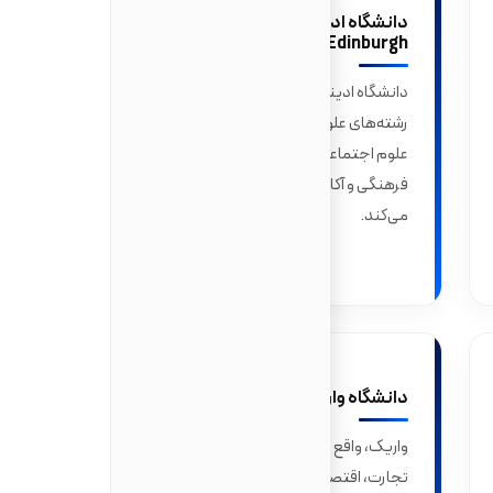
دانشگاه ادینبرا (University of
Edinburgh)
دانشگاه ادینبرا با تاریخ و معماری بی‌نظیر، در
رشته‌های علوم کامپیوتر، ادبیات انگلیسی و
علوم اجتماعی دارای رتبه بالا است و محیط
فرهنگی و آکادمیک قوی برای دانشجویان فراهم
می‌کند.
دانشگاه واریک (University of Warwick)
واریک، واقع در نزدیکی کاونتری، در رشته‌های
تجارت، اقتصاد و علوم کامپیوتر قوی است و