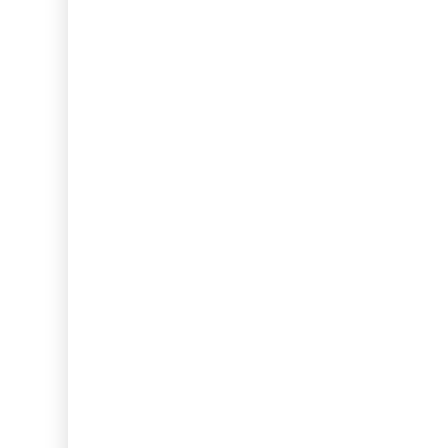
...
...
...
...