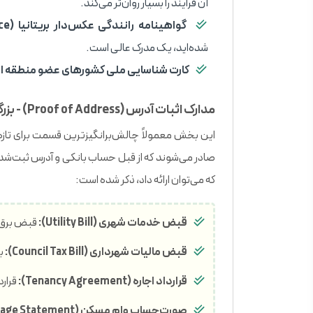
آن فرآیند را بسیار روان‌تر می‌کند.
گواهینامه رانندگی عکس‌دار بریتانیا (UK Photocard Driving Licence):
شده‌اید، یک مدرک عالی است.
کارت شناسایی ملی کشورهای عضو منطقه اقتصادی
مدارک اثبات آدرس (Proof of Address) - بزرگترین چالش
این بخش معمولاً چالش‌برانگیزترین قسمت برای تازه‌وا
صادر می‌شوند که از قبل حساب بانکی و آدرس ثبت‌شده
که می‌توان ارائه داد، ذکر شده است:
قبض خدمات شهری (Utility Bill):
قبض برق، گاز، یا آب 
قبض مالیات شهرداری (Council Tax Bill):
بر
قرارداد اجاره (Tenancy Agreement):
قرارد
صورت‌حساب وام مسکن (Mortgage Statement):