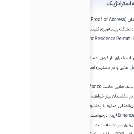
اثبات آدرس معتبر در انگلستان (Proof of Address) بزرگترین مانع برای تازه‌واردان است. از
دانشگاه برنامه‌ریزی کنید.
کارت اقامت بیومتریک (Biometric Residence Permit - BRP) قدرتمندترین مدرک هویتی
ر ابتدا برای باز کردن حساب‌های استاندارد به مشکل برخوردید،
یک Basic Bank Account یک راه‌حل عالی و در دسترس است که تقریباً تمام نیازهای اولیه شما را
بانک‌هایی مانند Monzo و Starling اغلب فرآیندهای آنلاین
ت در انگلستان نیاز خواهند داشت.
‌المللی مبارزه با پولشویی و ریسک‌گریزی، بانک‌های بریتانیا
ممکن است بررسی‌های دقیق‌تری (Enhanced Due Diligence) روی درخواست اتباع ایرانی انجام دهند. این به معنای
تری نیاز داشته باشید.