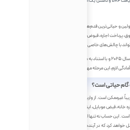
فرآیند افتتاح حساب را به محض دریافت BRP و داشتن یک آدرس اولیه، در اولویت کارهای خود قرار
اولین و حیاتی‌ترین قدم‌ها برای شروع یک زندگی جدید و مدیریت
ق، پرداخت اجاره، قبوض و انجام خریدهای روزمره خواهد بود. با
ی‌تواند با چالش‌های خاصی همراه باشد.
این راهنمای جامع، بر اساس آخرین اطلاعات و قوانین سال ۲۰۲۵ و با استناد به منابع رسمی دولتی انگلستان، شما را گام
 آمادگی لازم، این مرحله مهم را با موفقیت پشت سر بگذارید.
 گام حیاتی است؟
غیرممکن است. از واریز اولین حقوقتان توسط کارفرما گرفته تا
تنظیم پرداخت‌های مستقیم (Direct Debit) برای اجاره خانه، قبض موبایل، اینترنت و مالیات شهرداری (Council Tax)،
. این حساب نه تنها امنیت مالی شما را تامین می‌کند، بلکه به
خواهد کرد که در آینده برای مواردی مانند دریافت وام یا کارت