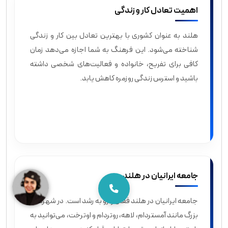
اهمیت تعادل کار و زندگی
هلند به عنوان کشوری با بهترین تعادل بین کار و زندگی
شناخته می‌شود. این فرهنگ به شما اجازه می‌دهد زمان
کافی برای تفریح، خانواده و فعالیت‌های شخصی داشته
باشید و استرس زندگی روزمره کاهش یابد.
جامعه ایرانیان در هلند
جامعه ایرانیان در هلند فعال و رو به رشد است. در شهرهای
بزرگ مانند آمستردام، لاهه، روتردام و اوترخت، می‌توانید به