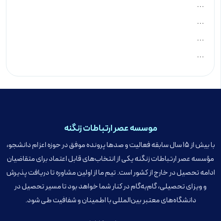
...
...
...
...
موسسه عصر ارتباطات زنگنه
با بیش از ۱۵ سال سابقه فعالیت و صدها پرونده موفق در حوزه اعزام دانشجو،
مؤسسه عصر ارتباطات زنگنه یکی از انتخاب‌های قابل اعتماد برای متقاضیان
ادامه تحصیل در خارج از کشور است. تیم ما از اولین مشاوره تا دریافت پذیرش
و ویزای تحصیلی، گام‌به‌گام در کنار شما خواهد بود تا مسیر تحصیل در
دانشگاه‌های معتبر بین‌المللی با اطمینان و شفافیت طی شود.