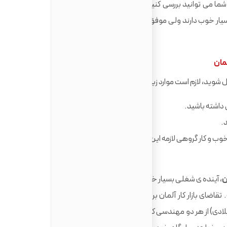
 سایت 'TU9 Self-Assessment international' شما می توانید بررسی کنید که آیا می توانید در رشته ی مهندسی
یار خوب دارند ولی موفق شدن در این رشته ها رابطه مستقیم با
مان
د، لازم است موارد زیر را در نظر بگیرید:
داشته باشید.
.
وب و کار گروهی لازمه این رشته است.
ن
، آینده ی شغلی بسیار خوبی در کشور آلمان دارند، از این رو یافتن
ای بازار کار آلمان برای فارغ التحصیلان این رشته ها در حال
ش است، به این جهت که تا امسال (سال 2020 میلادی) از هر دو مهندسی که در بازار کار مشغول به فعالیت هستند،