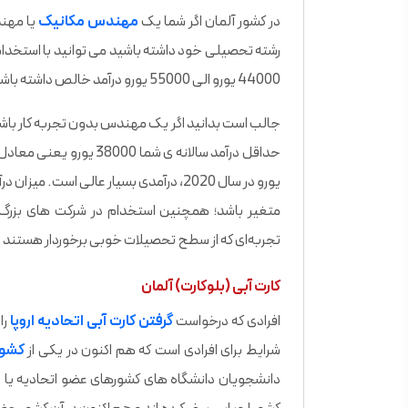
در کشور آلمان اگر شما یک
مهندس مکانیک
یا مهند
رشته تحصیلی خود داشته باشید می توانید با استخد
44000 یورو الی 55000 یورو درآمد خالص داشته باشید که این مبلغ معادل حدود 60000 دلار آمریکا می باشد.
جالب است بدانید اگر یک مهندس بدون تجربه کار باشی
یورو در سال 2020، درآمدی بسیار عالی است
متغیر باشد؛ همچنین استخدام در شرکت های بزرگ چ
تجربه‌ای که از سطح تحصیلات خوبی برخوردار هستند تا سالانه 65000 یورو یعنی معادل مبلغ 73000 دلا
کارت آبی (بلوکارت) آلمان
افرادی که درخواست
گرفتن کارت آبی اتحادیه اروپا
را
شرایط برای افرادی است که هم اکنون در یکی از
کشور
دانشجویان دانشگاه های کشورهای عضو اتحادیه یا اف