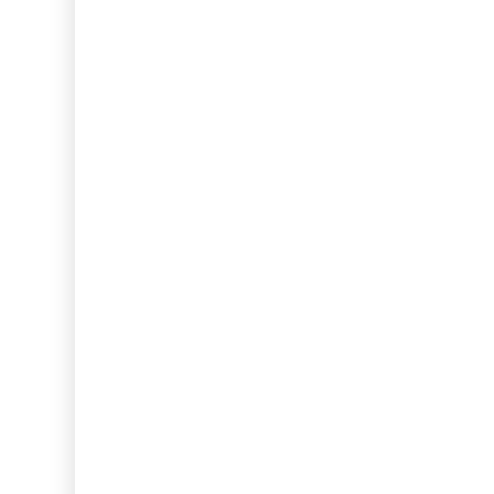
...
...