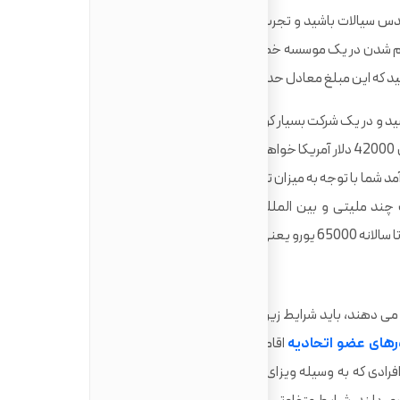
س سیالات باشید و تجربه کاری حدود دو ساله در مراکز مرتبط با
ام شدن در یک موسسه خصوصی یا دولتی به طور میانگین سالانه
د و در یک شرکت بسیار کوچک و حتی ناشناخته شروع به کار کنید
حداقل درآمد سالانه ی شما 38000 یورو یعنی معادل 42000 دلار آمریکا خواهد بود که باتوجه به تمکن مالی 10،236
. میزان درآمد شما با توجه به میزان تجربه و توانایی های شما می تواند بسیار
ند ملیتی و بین المللی می تواند درآمدی برای مهندسان با
ر آمریکا برسد.
 می دهند، باید شرایط زیر را داشته باشند، البته دقت کنید که این
های عضو اتحادیه
اقامت ندارند و در کشور خودشان هستند.
رادی که به وسیله ویزای سرمایه گذاری، کاری یا تحصیلی به یک